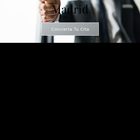
Madrid
Concierta Tu Cita
En Ek Abogados somos
especialistas
y contamos con una
dilatada experiencia, en
representación jurídica
ante las
diferentes
Administraciones Públicas
en materia de
reclamaciones administrativas
,
procedimiento sancionador
en materia de tráfico, resoluciones del Ayuntamiento,
contratación pública y representación letrada
en
procedimiento judiciales
.
Los mejores abogados de contencioso
administrativo en Madrid a su servicio.