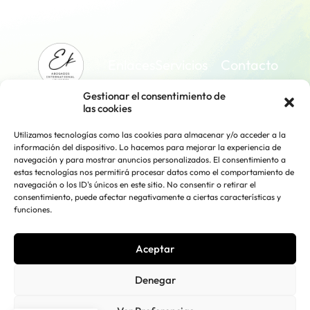
Enlaces
Servicios
Contacto
+34 648 252
Inicio
Extranjería
Gestionar el consentimiento de
644
Especialistas en
e
las cookies
Nosotros
extranjería, inversión
inmigración
ek@ekabogados.com
y emprendimiento
Nómadas
Utilizamos tecnologías como las cookies para almacenar y/o acceder a la
Inversión y
para extranjeros que
digitales
información del dispositivo. Lo hacemos para mejorar la experiencia de
Empresa
quieren vivir, invertir
navegación y para mostrar anuncios personalizados. El consentimiento a
Hop in
o hacer negocios en
Derecho
estas tecnologías nos permitirá procesar datos como el comportamiento de
invest
España.
Inmobiliario
navegación o los ID's únicos en este sitio. No consentir o retirar el
Blog
consentimiento, puede afectar negativamente a ciertas características y
Contencioso
funciones.
Administrativo
Contacto
Servicios de
constitución
Aceptar
de
empresas
Denegar
Avisos Legales
Copyright © 2025
EKABOGADOS, Todos los